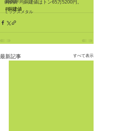
銅相場
月内平均銅建値はトン65万5200円。
#銅建値
ミックスメタル
すべて表示
最新記事