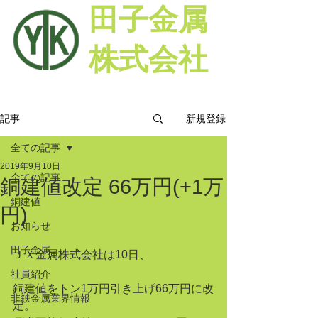
田子金属
株式会社
新規登録
記事
全ての記事
2019年9月10日
全ての記事
銅建値改定 66万円(+1万
銅建値
円)
お知らせ
田子金属
ＪＸ金属株式会社は10日、
社員紹介
銅建値をトン1万円引き上げ66万円に改
非鉄金属業界情報
定。