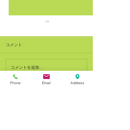
コメント
コメントを追加…
銅建値改定 228万円(-8万
銅建値改定 236
円)
円)
Phone
Email
Address
お問合せ
Contact us