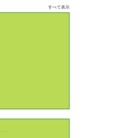
すべて表示
6年 新年ご挨拶
 あけましておめでとうご