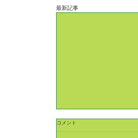
最新記事
令和8年 新年ご挨拶
コメント
新年あけましておめでとうござ