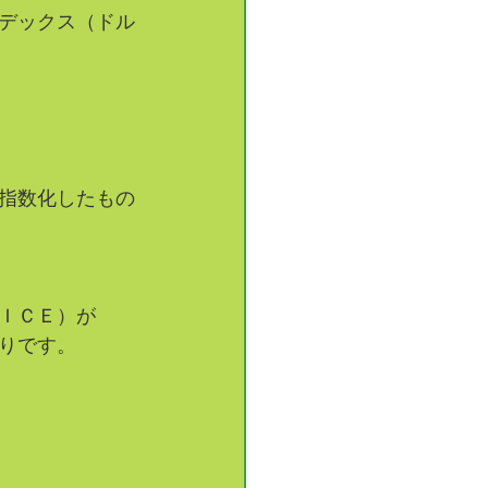
デックス（ドル
指数化したもの
ＩＣＥ）が
りです。