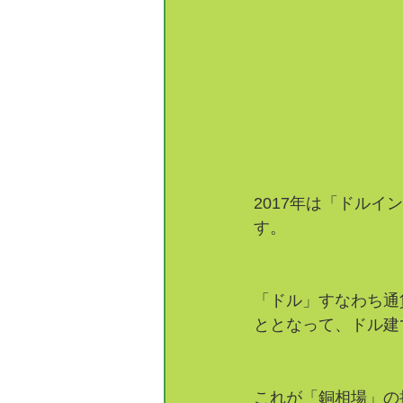
2017年は「ドル
す。
「ドル」すなわち通
ととなって、ドル建
これが「銅相場」の