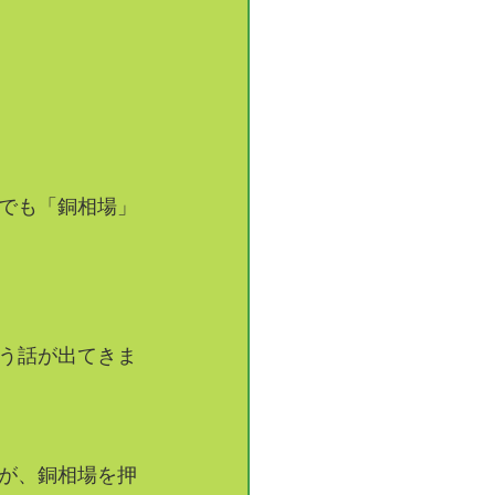
でも「銅相場」
う話が出てきま
が、銅相場を押