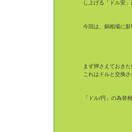
し上げる「ドル安」
今回は、銅相場に影
まず押さえておきた
これはドルと交換さ
「ドル/円」の為替