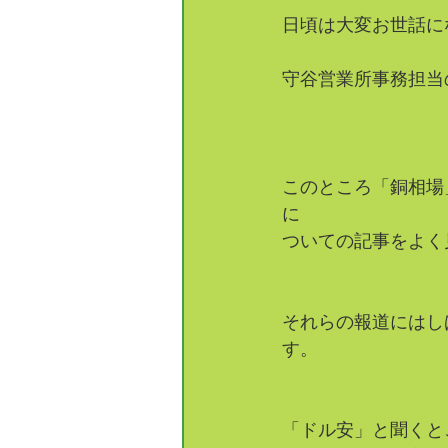
日頃は大変お世話に
守谷営業所事務担当
このところ「銅相場
に
ついての記事をよく
それらの報道にはし
す。
「ドル安」と聞くと