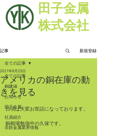
田子金属
株式会社
新規登録
記事
全ての記事
2017年8月23日
全ての記事
アメリカの銅在庫の動
銅建値
きを見る
お知らせ
田子金属
日頃は大変お世話になっております。
社員紹介
銅相場勉強中の久保です。
非鉄金属業界情報