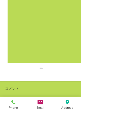
コメント
Phone
Email
Address
コメントを追加…
銅建値改定 228万円(-8万
銅建値改定 236