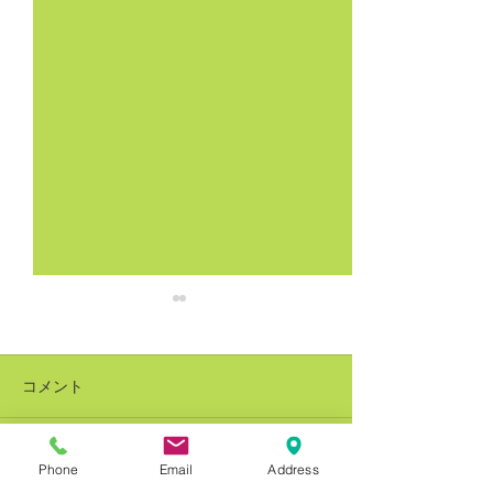
コメント
Phone
Email
Address
コメントを追加…
銅建値改定 228万円(-8万
銅建値改定 236