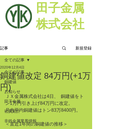
田子金属
株式会社
新規登録
記事
全ての記事
2020年12月4日
全ての記事
銅建値改定 84万円(+1万
銅建値
円)
お知らせ
ＪＸ金属株式会社は4日、  銅建値をト
田子金属
ン1万円引き上げ84万円に改定。
月内平均銅建値はトン83万8400円。
社員紹介
非鉄金属業界情報
＜直近1年間の銅建値の推移＞