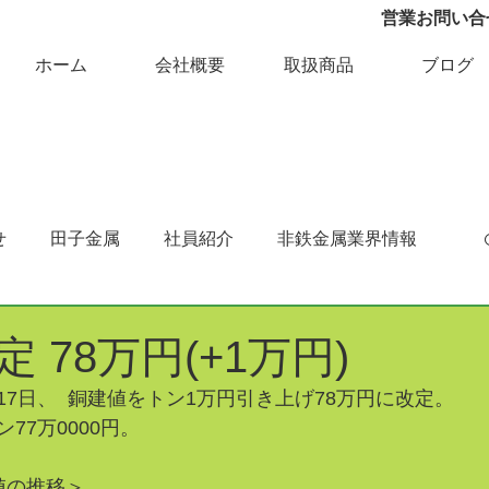
営業お問い合せ 
ホーム
会社概要
取扱商品
ブログ
せ
田子金属
社員紹介
非鉄金属業界情報
 78万円(+1万円)
7日、  銅建値をトン1万円引き上げ78万円に改定。
77万0000円。
値の推移＞