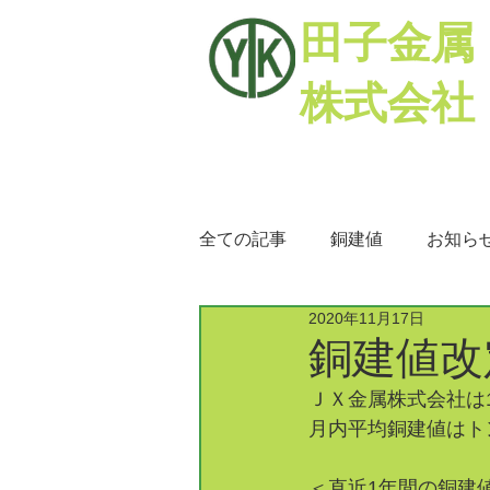
田子金属
株式会社
全ての記事
銅建値
お知ら
2020年11月17日
銅相場
ミックスメタル
銅建値改定
ＪＸ金属株式会社は1
月内平均銅建値はトン
＜直近1年間の銅建