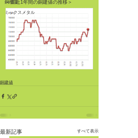
銅相場
＜直近1年間の銅建値の推移＞ 
ミックスメタル
銅建値
すべて表示
最新記事