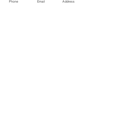
Phone
Email
Address
コメントを追加…
銅建値改定 228万円(-8万
銅建値改定 236
円)
円)
お問合せ
Contact us
営業
0297-21-1013
本
社
03-3626-1451
Tel
アクセス