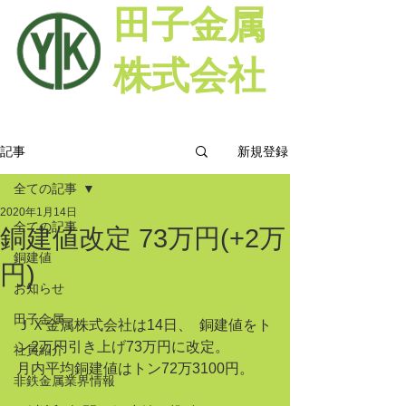
田子金属
株式会社
新規登録
記事
全ての記事
2020年1月14日
全ての記事
銅建値改定 73万円(+2万
銅建値
円)
お知らせ
田子金属
ＪＸ金属株式会社は14日、  銅建値をト
ン2万円引き上げ73万円に改定。 
社員紹介
月内平均銅建値はトン72万3100円。
非鉄金属業界情報