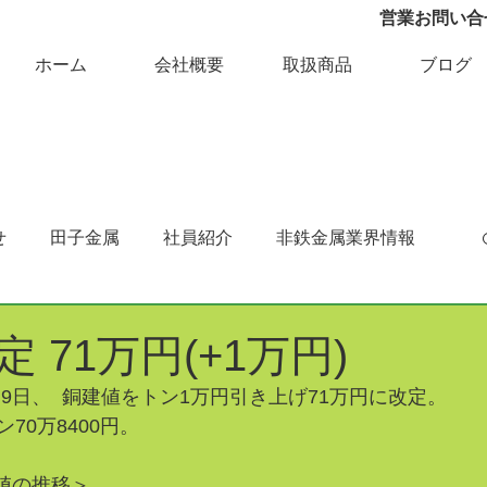
営業お問い合せ 
ホーム
会社概要
取扱商品
ブログ
せ
田子金属
社員紹介
非鉄金属業界情報
 71万円(+1万円)
9日、  銅建値をトン1万円引き上げ71万円に改定。 
70万8400円。
値の推移＞ 