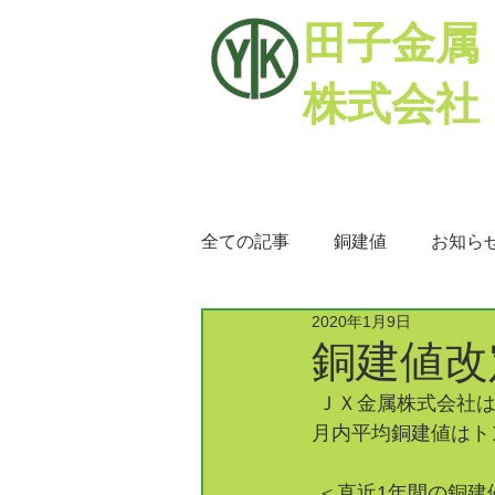
田子金属
株式会社
全ての記事
銅建値
お知ら
2020年1月9日
銅相場
ミックスメタル
銅建値改定
 ＪＸ金属株式会社は
月内平均銅建値はトン
 ＜直近1年間の銅建