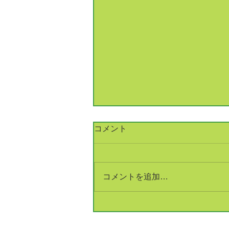
コメント
コメントを追加…
銅建値改定 233万円(+5万円)