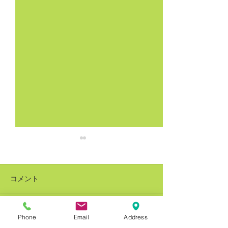
コメント
Phone
Email
Address
コメントを追加…
銅建値改定 228万円(-8万
銅建値改定 236