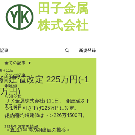
田子金属
株式会社
新規登録
記事
全ての記事
6月11日
全ての記事
銅建値改定 225万円(-1
銅建値
万円)
お知らせ
ＪＸ金属株式会社は11日、  銅建値をト
田子金属
ン1万円引き下げ225万円に改定。
月内平均銅建値はトン226万4500円。
社員紹介
非鉄金属業界情報
＜直近1年間の銅建値の推移＞