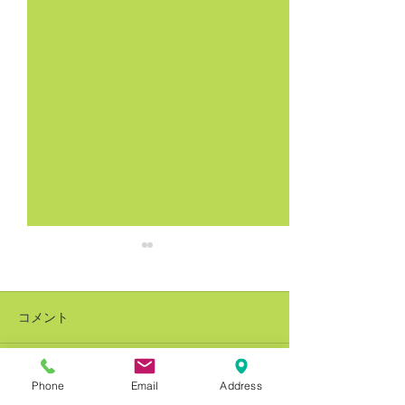
コメント
Phone
Email
Address
コメントを追加…
銅建値改定 228万円(-8万
銅建値改定 236