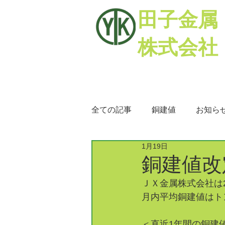
田子金属
株式会社
全ての記事
銅建値
お知ら
1月19日
銅相場
ミックスメタル
銅建値改定
ＪＸ金属株式会社は2
月内平均銅建値はトン
＜直近1年間の銅建