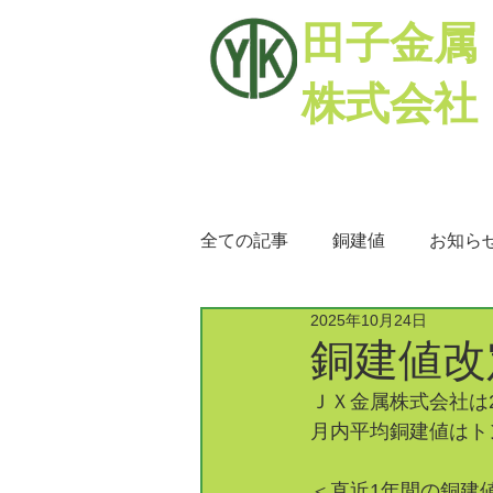
田子金属
株式会社
全ての記事
銅建値
お知ら
2025年10月24日
銅相場
ミックスメタル
銅建値改定
ＪＸ金属株式会社は2
月内平均銅建値はトン
＜直近1年間の銅建