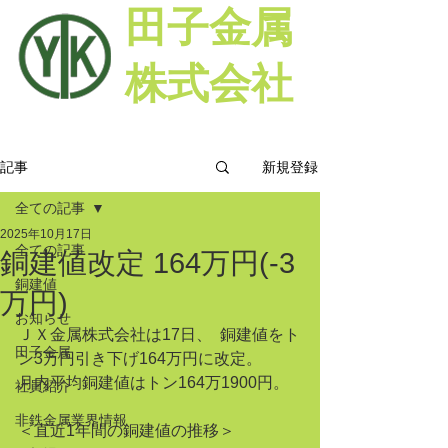
田子金属
株式会社
新規登録
記事
全ての記事
2025年10月17日
全ての記事
銅建値改定 164万円(-3
銅建値
万円)
お知らせ
ＪＸ金属株式会社は17日、  銅建値をト
田子金属
ン3万円引き下げ164万円に改定。
月内平均銅建値はトン164万1900円。
社員紹介
非鉄金属業界情報
＜直近1年間の銅建値の推移＞