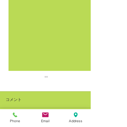
コメント
Phone
Email
Address
コメントを追加…
銅建値改定 228万円(-8万
銅建値改定 236