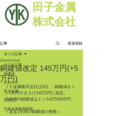
田子金属
株式会社
新規登録
記事
全ての記事
2024年4月5日
全ての記事
銅建値改定 145万円(+5
銅建値
万円)
お知らせ
ＪＸ金属株式会社は5日、  銅建値をト
田子金属
ン5万円引き上げ145万円に改定。
月内平均銅建値はトン143万8000円。
社員紹介
非鉄金属業界情報
＜直近1年間の銅建値の推移＞