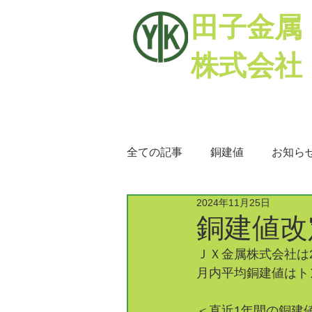
田子金属
株式会社
全ての記事
銅建値
お知ら
2024年11月25日
銅相場
ミックスメタル
銅建値改定
ＪＸ金属株式会社は2
月内平均銅建値はトン
＜直近1年間の銅建