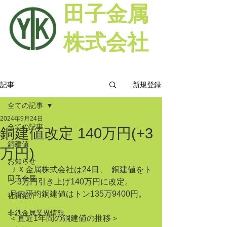
田子金属
株式会社
新規登録
記事
全ての記事
2024年9月24日
全ての記事
銅建値改定 140万円(+3
銅建値
万円)
お知らせ
ＪＸ金属株式会社は24日、  銅建値をト
田子金属
ン3万円引き上げ140万円に改定。
月内平均銅建値はトン135万9400円。
社員紹介
非鉄金属業界情報
＜直近1年間の銅建値の推移＞