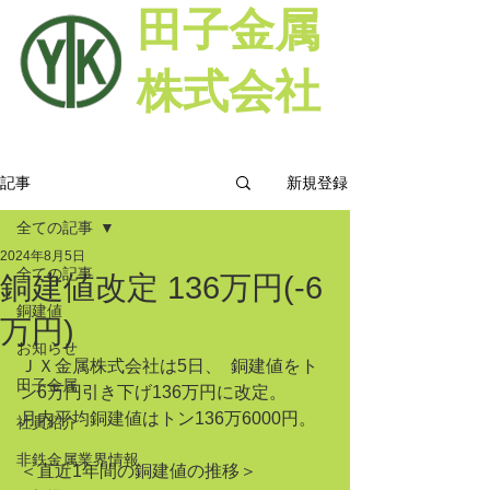
田子金属
株式会社
新規登録
記事
全ての記事
2024年8月5日
全ての記事
銅建値改定 136万円(-6
銅建値
万円)
お知らせ
ＪＸ金属株式会社は5日、  銅建値をト
田子金属
ン6万円引き下げ136万円に改定。
月内平均銅建値はトン136万6000円。
社員紹介
非鉄金属業界情報
＜直近1年間の銅建値の推移＞