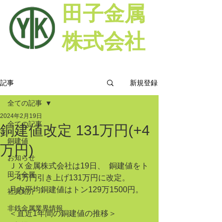
田子金属
株式会社
新規登録
記事
全ての記事
2024年2月19日
全ての記事
銅建値改定 131万円(+4
銅建値
万円)
お知らせ
ＪＸ金属株式会社は19日、  銅建値をト
田子金属
ン4万円引き上げ131万円に改定。
月内平均銅建値はトン129万1500円。
社員紹介
非鉄金属業界情報
＜直近1年間の銅建値の推移＞