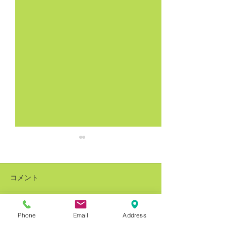
コメント
Phone
Email
Address
コメントを追加…
銅建値改定 228万円(-8万
銅建値改定 236