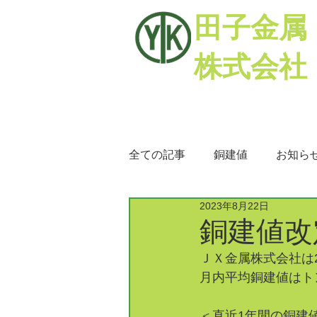
田子金属
株式会社
全ての記事
銅建値
お知ら
2023年8月22日
銅相場
ミックスメタル
銅建値改定
ＪＸ金属株式会社は2
月内平均銅建値はトン
＜直近1年間の銅建