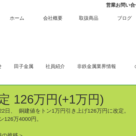
営業お問い合せ 
ホーム
会社概要
取扱商品
ブログ
せ
田子金属
社員紹介
非鉄金属業界情報
 126万円(+1万円)
2日、  銅建値をトン1万円引き上げ126万円に改定。
126万4000円。
値の推移＞