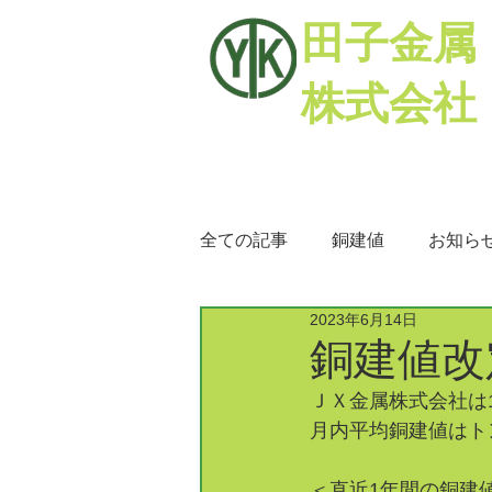
田子金属
株式会社
全ての記事
銅建値
お知ら
2023年6月14日
銅相場
ミックスメタル
銅建値改定
ＪＸ金属株式会社は1
月内平均銅建値はトン
＜直近1年間の銅建