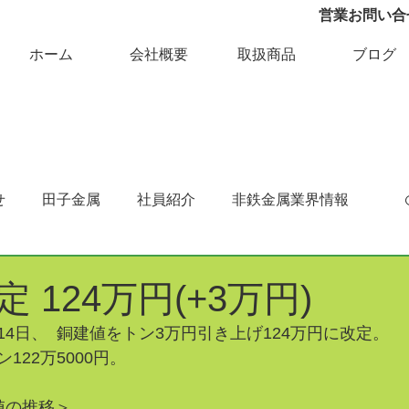
営業お問い合せ 
ホーム
会社概要
取扱商品
ブログ
せ
田子金属
社員紹介
非鉄金属業界情報
 124万円(+3万円)
4日、  銅建値をトン3万円引き上げ124万円に改定。
122万5000円。
値の推移＞