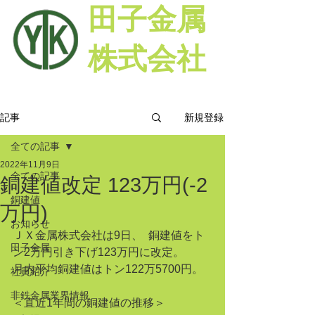
田子金属
株式会社
新規登録
記事
全ての記事
2022年11月9日
全ての記事
銅建値改定 123万円(-2
銅建値
万円)
お知らせ
ＪＸ金属株式会社は9日、  銅建値をト
田子金属
ン2万円引き下げ123万円に改定。
月内平均銅建値はトン122万5700円。
社員紹介
非鉄金属業界情報
＜直近1年間の銅建値の推移＞