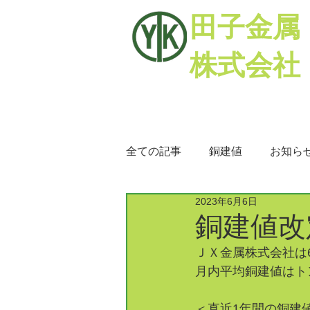
田子金属
株式会社
全ての記事
銅建値
お知ら
2023年6月6日
銅相場
ミックスメタル
銅建値改定
ＪＸ金属株式会社は6
月内平均銅建値はトン
＜直近1年間の銅建