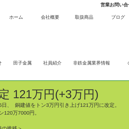
営業お問い合せ 
ホーム
会社概要
取扱商品
ブログ
せ
田子金属
社員紹介
非鉄金属業界情報
 121万円(+3万円)
日、  銅建値をトン3万円引き上げ121万円に改定。
120万7000円。
値の推移＞