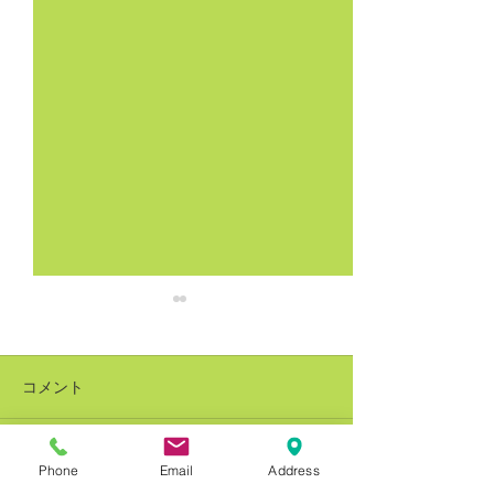
コメント
Phone
Email
Address
コメントを追加…
銅建値改定 228万円(-8万
銅建値改定 236