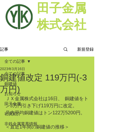
田子金属
株式会社
新規登録
記事
全ての記事
2023年3月16日
全ての記事
銅建値改定 119万円(-3
銅建値
万円)
お知らせ
ＪＸ金属株式会社は16日、  銅建値をト
田子金属
ン3万円引き下げ119万円に改定。
月内平均銅建値はトン122万5200円。
社員紹介
非鉄金属業界情報
＜直近1年間の銅建値の推移＞