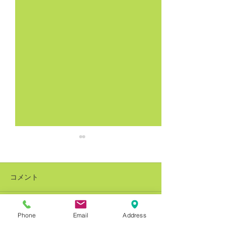
コメント
Phone
Email
Address
コメントを追加…
銅建値改定 228万円(-8万
銅建値改定 236