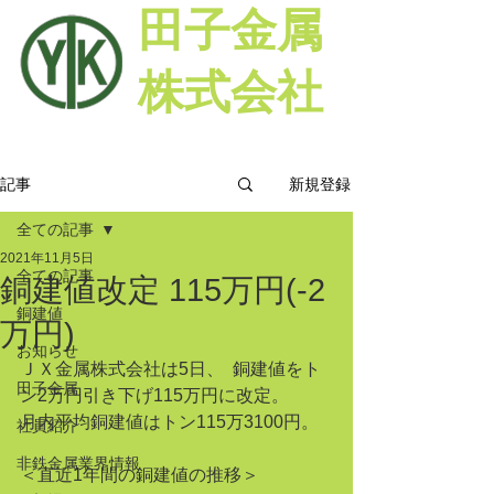
田子金属
株式会社
新規登録
記事
全ての記事
2021年11月5日
全ての記事
銅建値改定 115万円(-2
銅建値
万円)
お知らせ
ＪＸ金属株式会社は5日、  銅建値をト
田子金属
ン2万円引き下げ115万円に改定。
月内平均銅建値はトン115万3100円。
社員紹介
非鉄金属業界情報
＜直近1年間の銅建値の推移＞