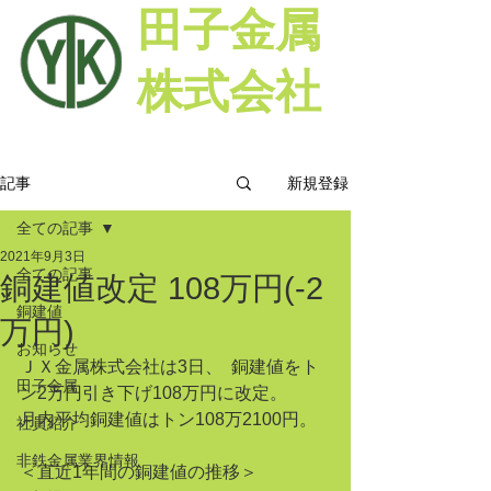
田子金属
株式会社
新規登録
記事
全ての記事
2021年9月3日
全ての記事
銅建値改定 108万円(-2
銅建値
万円)
お知らせ
ＪＸ金属株式会社は3日、  銅建値をト
田子金属
ン2万円引き下げ108万円に改定。
月内平均銅建値はトン108万2100円。
社員紹介
非鉄金属業界情報
＜直近1年間の銅建値の推移＞