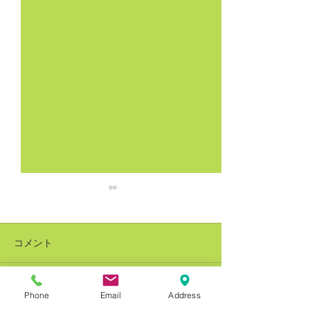
コメント
Phone
Email
Address
コメントを追加…
銅建値改定 228万円(-8万
銅建値改定 236