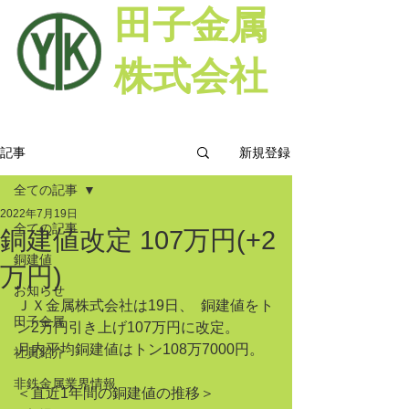
田子金属
株式会社
新規登録
記事
全ての記事
2022年7月19日
全ての記事
銅建値改定 107万円(+2
銅建値
万円)
お知らせ
ＪＸ金属株式会社は19日、  銅建値をト
田子金属
ン2万円引き上げ107万円に改定。
月内平均銅建値はトン108万7000円。
社員紹介
非鉄金属業界情報
＜直近1年間の銅建値の推移＞