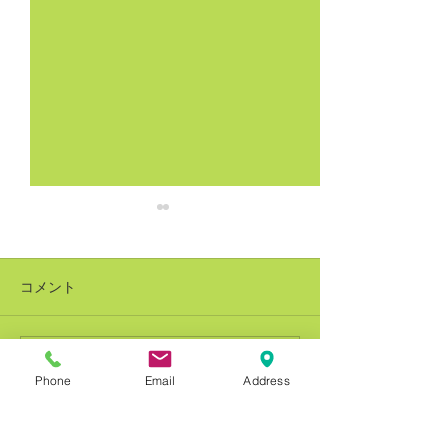
コメント
コメントを追加…
銅建値改定 228万円(-8万
銅建値改定 236
Phone
Email
Address
円)
円)