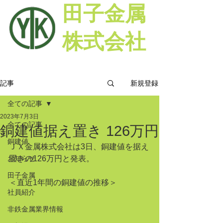
田子金属
株式会社
新規登録
記事
全ての記事
2023年7月3日
全ての記事
銅建値据え置き 126万円
銅建値
ＪＸ金属株式会社は3日、銅建値を据え
お知らせ
置きの126万円と発表。
田子金属
＜直近1年間の銅建値の推移＞
社員紹介
非鉄金属業界情報